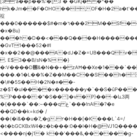
[3'a��p��%:�[3 � �GKj��^��
͘nk�Jm��F�OHO��;OF�H�2a�t'��R
䘺
���0������$#�m�٦���2M��Sf��#e��*/
�x�B
u}
���h�D��<���Q����H���������
�GvT1���52�#I
�x��2��@���A�dJ�Z�=UB���Qv�F:+
. E$3��B/sN�% �}
�:V����D΢&�N��+�zAĦ��Xe�1���`��
���.�1�L��%�Z��M��C��SI��h� 
�\#�5S��H�2N�я��-
z�$T�uI����x������y�`��S�ȗP����
% P����:�"�S�� ]�v�P}��-�և3两
�{����`��:~���q غ`���!nAI�?�e
��QD��k=kd� /
��(�i&��u�7_�g.٢�H��[�K���L`4=/
�t�bGCKBxW4�z�b���:0��l�H�@VJ1Q����
<����nj�j1� k��'���&,������g-