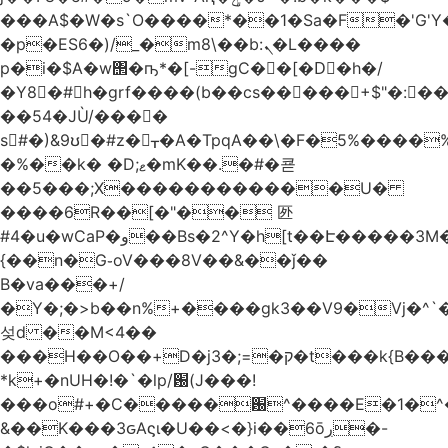
���A$�W�s`O����*��1�Sa�F�'G'Y�
�p�ES6�)/_�m8\��b:ܢ�L����
p�i�$A�w΢�ҧ*�[-gC��[�Dٕ�h�/
�Y8�#h�grf����(b��cs�����+$"�:�
��54�JÙ/����
s#�)&9ʊ�#z�ᚁ�A�TpqA��\�F�5%���
�%��k� �D;ޱ�mK��.�#�쿋
��5���;X������������U�
����6R��[�"�� 㔰
#4�u�wCaP�و��Bs�2^Y�h[t��Է�����3M�NV�R6󠄤���v}
{��n�G֊oV���8V��&��ǰ��
B�va���+/
�Y�;�>b��n%+����gk3��V9�Vj�^`�!I�߀�@GUU���K��c�6
섲d ��M<4��
���H��O��+D�j3�;=�ק�t���k{B���E�6�ښ�L�1
*k+�nUH�!�`�lp/԰(J���!
���o#+�C�����԰^����E�1�^�
&��K���3ԍAϛι�U��<�}i��6ōڔ�-