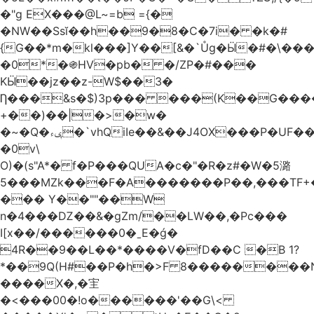
�"g EX���@L~=b ={�
�NW��Ssĭ��h��9�8�C�7i� �k�#
{G��*m�kl���]Y��[&�`Ůg�Ӹ�#�\��
�0*�֍HV�pb� �/ZP�#���
KӸ��jz��z-W$��3�
Ƞ���&s�$)3p��� ���(K��G��
+��)��|�>�w�
�~�Q�ݷء�`vhQiIe��&��J4OX���P�UF��'2V(꓇k��4�'c%
�0v\
O)�(s"A*� f�P���QUA�c�"�R�z#�W�5潞
5���MZk���F�A�������P��,���TF+
��� Y��""��W
n�4���Ǳ��&�gZm/��LW��,�Pc���
I[x��/������0�ˍE�ǵ�
4R��9��L��*����V�fD��C �B 1?
*��9Q(H#��P�h�>F 8��������
����X�,�宔
�<���00�!o������'��G\<