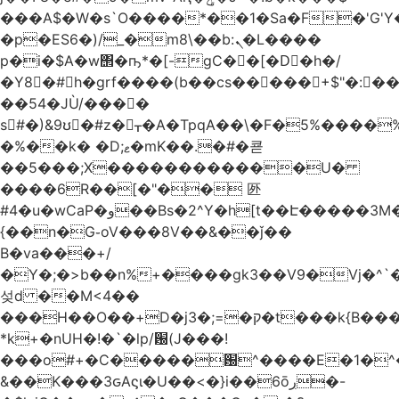
���A$�W�s`O����*��1�Sa�F�'G'Y�
�p�ES6�)/_�m8\��b:ܢ�L����
p�i�$A�w΢�ҧ*�[-gC��[�Dٕ�h�/
�Y8�#h�grf����(b��cs�����+$"�:�
��54�JÙ/����
s#�)&9ʊ�#z�ᚁ�A�TpqA��\�F�5%���
�%��k� �D;ޱ�mK��.�#�쿋
��5���;X������������U�
����6R��[�"�� 㔰
#4�u�wCaP�و��Bs�2^Y�h[t��Է�����3M�NV�R6󠄤���v}
{��n�G֊oV���8V��&��ǰ��
B�va���+/
�Y�;�>b��n%+����gk3��V9�Vj�^`�!I�߀�@GUU���K��c�6
섲d ��M<4��
���H��O��+D�j3�;=�ק�t���k{B���E�6�ښ�L�1
*k+�nUH�!�`�lp/԰(J���!
���o#+�C�����԰^����E�1�^�
&��K���3ԍAϛι�U��<�}i��6ōڔ�-