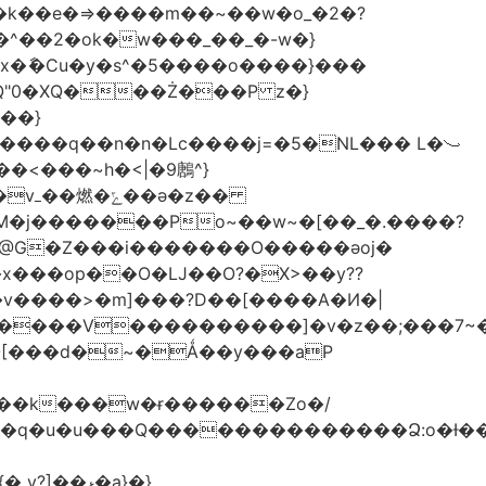
x�ާ�Cu�y�s^�5����o����}���
P�@G�Z���i�������O�����ǝoj�
�ޅ�a}�}