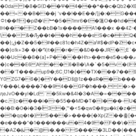
�0da l�8�G(D��Ѱ�4���*��c�Qb2�XB
��=��B���j 'v��!��E��/]j�:�G��
۝t��f!]�pØ�\︼�5�1mr6�t�䉦Օ��hd��F7`#L���d=�} މw�ړ�Ą�� v!F�l���B�_!n+����ɠ�d�
IH���Z��bB�1x����A1���x ��4Z-�C
\�� &�Ԡ��t���h���sS�c�Q�m 
��};ڨ�Z��5�#��c81c�h4Z�aˡ­#$�dP�Z�c�3���p j B�+؈F����M�A� �9jc�D�M�M�h7Y�ᖑ�*��%v� �ju |3���
��}o!k+3� �(�֏)t�j�r�r�&0���JR�;E
�l�Uc��8�(a]+P����Hh>��m�e5�u��ޘ�lU�H�����;ϟ��z�7Ʊ�!
�)c�i�E6 A��6�B�\A�`�5�v�(l
��'T���uup9�;6C˳Ʊ1�{��TX���7��9���
Y0 ZԌ7�6�]�Y��Dۖs@1z��aR��b���
Y���L����7��94��GP�h���.�>�s�
ӆeJvO��yl�Ld `�5k҆w�&4l�3�A�=����0�*M
�c.{c����i�r�55��MD�T�܏l���-U����X��,Ԙ+�X�h �9h��HD��q�Y�|��i֣�?���
�l�B:�0�i�3�Í3�,"'�<5�qw0�#gu�k{�
�1�qq�t�} 5���̉>����{�Xp{Z��촣[�
�e����"�1���Ɨ���u�4�9�F��\�
�AZ�ܞ�@ı�.��S����3LD��(���1��T������l��\���k�Iaj�3�6�Mte�b�L�������2�@Ɇ�!T��b�Ræ