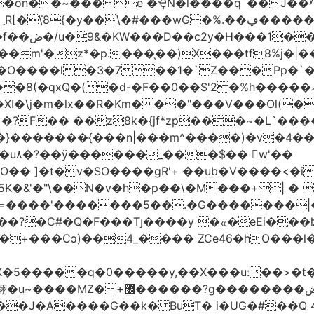
晤���O����l�3�7��1�`Z���Pp�`
�F��0��S'2�%h�����ޣ �I%<㘗���w�V@�=¶�ո�;zgÝ��f�w癉
 �?F�� ��z8k�{jf*zp���~�L`��
}�������{���n|���m^����)�v�4��
��u۸�?��ÿ������_���$�� 򓏏w'��
K�&'�"\��N�v�h�p��\
�M���+| � 
��=����'�������5��.�G�������|
�?�C#�Q�F���Tյ����y �ㆻ�eEi���ʫ
�+���Cͻ)��4_���� ZCe46�hO���l
����y,��X���u:��>�t�U�¥nO�Eg�f�xѥk�#Z͊��<6
�g;�;�Z�]ߞ,��[�đ���� (��rs"
����G��k� BuT� i�UG�#��Q 4�,7Em!?�