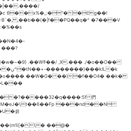
`�, ,��b��{�|f��PQ��q�^ �7���V
��N�4�-
 ���?
IL�k
��o���� ��W�G� ��)�f��O4� ��k�
%r���?�����32�q����:5f 們
|M�eJ�\t��6��Fp ���nd��N
��U�씕
��(m1i[�\� ��@�