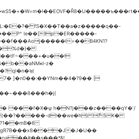
�wS5�+�W=m�l��EOVF�Ȓ8�U�����ъ���rt
����f���Aoj�����I=��B4KN1?
v��~���8���h�j(
� ���f�X�ѱ h�N?j���z����qY�'/
�?1��mB�6
V�gR7B���x8���J�J�U��