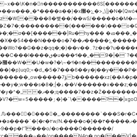
�>_\|j�N�{Qwό�^��2�ok�w���_��_�-w�}
�>l�����k��r��ӣ���7Sm�t��M��^=�z�W[�߮���8�뻋��/��wS/�����٥�M�ޝ
ݻ���������q��n�n�Lc����j=�5�NL��� L�㇃
�v��؍?z�e�?u������<���~h�<|�9鶶^}
�?
~��}�p}uq0;=�d_�5�7���6��y�j��y���
A�p�x���op��O�Ǉ��O?�X>��y??
����>�m]���?D��[����A�Ͷ�|
����]�v�z��;���7~��r�̮}
��O������/
���~��/on����N4p�.no֪�{��V]�{� v?]�