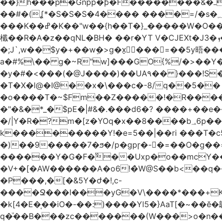
��}h���p�Gnpp�ƥ�F��������&�ߺ�on��~���e �ҾN�l����q`��J��ʸ�$�2qp�#������YG�(�Z�?
��#�(ʆ*�S�S�S�4���� ����=/�s�؁R[�\̚8{�y��\�#���wG �%.��ڥ������Q��梧�e�$l�U.
���K��ߝ�K��"w��{h��T�}_�����W�O��f��ڞ�/u�9&�KW���D��c2y�H���1���w�`�`�k���^���uz�OOc��]z�>t�C�������N�m�)5p4���
櫼��R�A�z��qNL�BH� ��r�YT V�CJEXt�J3�ܙ��m'�z*�p.���̖��)X���tf8%j�|��ٻ��C���!���Q�b�
�;J`,w��$y�+��wٟ�>g�x̠󥘷 ���=��5y
a�#%\�� g�~R"w]���GO{%/�>��Y��8(�qxQ�(�d-
�y�#�<���(�@J����)��UA٩�� }���!S�XI�\j�m�lx��R�Km� ��"���V���Ol(��U�Gnp�� ):�I���̯YD�ȸ���|
�T�X�l@�I@��x�\���c�-8/q��5��
�o����T�~$Fm��Z�����!�R����
�"�&�*_�$pE�|#&�.���d6�? ����+��e
�/|Y�R�?m�[z�YOq�x��8����b؀6p��O�� ]�t�v�SO����gR'+ ��ub�V����<�i� s����fQ37m��\�? \�GVd���
k���������Y!�e=5��|��ri ���T�c5
�)��9�����7�ϧ�/p�gpɼ�-𹭃�=��O�g
������Y�G�F�߰��Uxp�o��mcY��
�V+�[�AW������A�o6!�̀W@S��b<��q�
�P���,�[�&5Y�ժ�!,c-
����Ջ���I���yG�V\����*���+K�5�����q�0�
�k[4�E�̜��iO�-��:)����Yl5�}AaT[�~��ӗ�翿�u~����MZ� +޼������?g��������ڞ�j�
q�ͧ��B���zc�������(W���>o�n���J�A