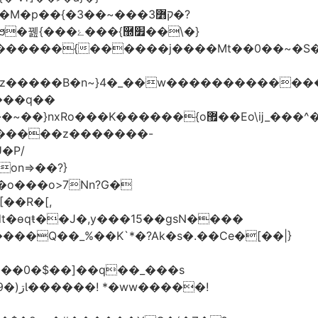
�z�����B�n~}4�_��w�������������
t�ɵqŧ��J�,y���15��gsN����
��Q��_%��K`*�?Ak�s�.��Ce�[��|}
�!