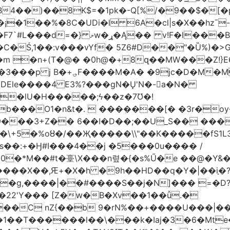
4��)��8K$=�1pk�-Q[%/�9��$�[�p�
�¡�1��%�8C�UDi�l 6A�cl|s�X��hzˉ
�Ś,1��:v���vYf� 5Z6#D��"�Ȕ%)�>
�n+(T�@� �0h@�+8զ��MW���Z!}E6I¥
`�DEle����4 E3%?���gN�Ų'N�-򆯺a�N�
b���O1�n&t�.  ���ٖ����[� �3r�o
3+Z�� 6��I�D��;��U_S�� �����^�[ ڊ
�\+5�%oȣ�/��Җ�����\\"��K�����fS1L
�:+�Ӈ#I���4��j �5���0u���� /
��#t�㙶\X���n렾�{�s%Ű�e ��@�Y&�6�{�֐#�$˫؜
z��g,����|��#����S��j�N]��� =�D?
�22'Y��� [Z�ԝ�B�Xv��1��ǚ.�
��C nZ{��b 9�rN%��+����U���|��