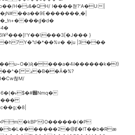
�/H�ɹ&�QH/ I����쳗?'A�U:|
-�ȷN#��a��9E�������,�|
G4�
²���[l'Y��\���3[�J��� }
y��u~O�)ҋ����a�4˨������k�!}
�B��Ä�%?
3�Cw촪M/
Nmq�
c��g;�8|
Pm�kBP')O������(�P