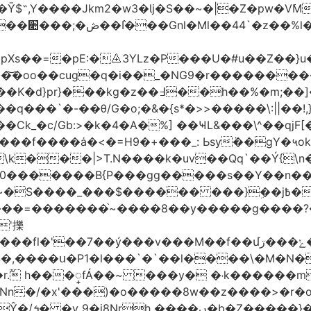
$˶,Y����Jkm2�w3�Ɩj�S��~�|�Z�pw�V߭M
pXs��=�pE:�⨹3YLz�P���U�#u��Z��}u
�oo��cug�q�i��_�NG9�r���������;�
h��%�m;��]����\'��������v�7���
k_�с/Gb:>�k�4�A�%] ��ҸL&���\^��qjF[�&^
��f����ȧ�<�=H9�+���_: Ьsyܵ��gY�५o
\k���|>T.N����k�uv��Qq`��Ý{\n
���gg�����s��Y��n�����׋�k�*;�)����O�==����X
��� ���}ܹ��j߿�[޶����}�}����~���ݺ�����N�u?
'擽
$�,����ս�P1�l���`�`��l����\�M�N
r.߬ h���္fÁ��~ ���y� �˓k��
����m0
��1���