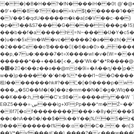
��}�B�H��?�!N����iH� �0t @'�@�Ȳ
�9'+��8�?�в�=kv$ţ������ڞ�;���׊����1��߮ӏ���Gnl�Ml��44`�z��%l�F���?��;�`��Ӹ���OFZ�
�V��5�qdU�����m�k�a{d�V��c-��}
�p�1�ָ�&S7����G����{���g�15)
���b��f�a����h|=N~����Ʋ�Y�c5��͝
�}u�n�5xm�W�vc�����2�a��zh(�; ��K�d}pr}���kg�z��߃��
�2���Ce��oƁ����񀟎{�6�a�ۺ�<0�����q���`�-��θ/G�o;�&�{s*�>>�����\:||��!,}
��p,�7u�:����7�t=X����wI:�v�{W:=����C
������*��+��&�[<�_.��'Wk�^�*R����@�
�͸�2�t��z��a��@md�9i=�A��ղ/��|p�
w��}p�����'�'�h�%*���̴l1~0�O����0�������B{P
租l��������hk#?��ï_̃�[�9����p�w~�S����_���$���
���ݷ�SO��Μ�{�]��zܹ�mm��N��g�;WIq����=�������֙~����8��y�����g����?�z�T���>��h߽<О�F�$��?
��K���:h_t��C'x:98� =����ey ��W `
EԹZڛ˓=���5���ig+XF;Pp���^m� Ź~��'���fl�'��7��ý���v���M��f��մݺ���ڗ��ҧ���O���q�Fo|Uo��?
�6f7[�of��������]���>�8y�j���
��c�hA��0�/��$�k��Y��j%/�5�z�
���������9I%��:o�{�C�ߺ� �n[3Nn�/�x'���)�o�����8w��z����>�r�o�I��6�po�݂�}}�m�7<�k�}
��V*�yf���a\'��) ����?�<���w���Ŷ�/ܭ� �v_9�j8Nrh ����ں�b�Z�����}���