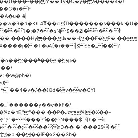
 ��U���-��լm��ǏtV�Q�y�a����4�!
�A�u� ē|
�w�9�d�K)L4Ⴟ��dTl�������s���k'�U
��?�;�?��sǋ$��2i��� ꇈ
�ظ��H��F�P� ��
�d
 ��4�v�/��)Qd�v�w�CY!
�_`������y��c�kF�/
ȁ����;���nD�� �`���29 �