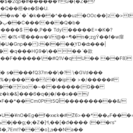
�����$ ��,P�� Tdyl�����E=�K�?
�� �q���HĢ9�\����ˋ�款
��F������\�#Q1V�qU�� ��F8}
%�y��� ��\�\�ip� >�/�����#
��oo�~�l ������(Gָٰ��
�k�&]���6�q�j�/��s��/
�F��*��Cm0Ptt5QÎ����������&/
ޒ��*F���=��ݲ�4�y�kD���M-
� �o];ܭ��Na��