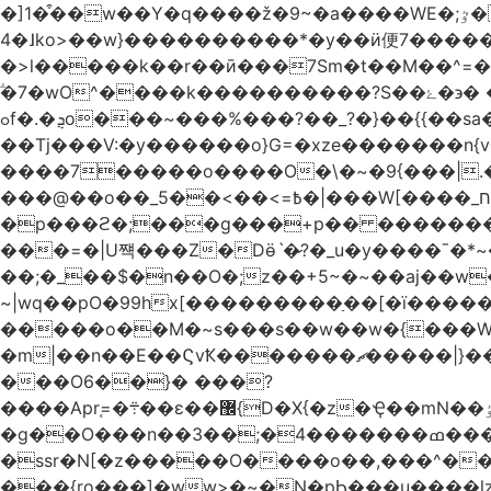
�]1�͒��w��Y�q����ž�9~�a����WE�;ٷ�~x��\K�n�򧢶n�����������6S[�������k��e�=>����m��~��w�o_�2�?
4�˩ko>��w}�������� ��*�y��ӥ便7�������w���_�*����a��}�xݻ�޼
ؖ�7�wO^����k����������?S��ۓ�϶� �Z�7�;���������{������\��� o�Q"0�XQ���Ż���P z�}
ߋf�.�ܯo���~���%���?��_?�}��{{��sa��;�ʛ��[������|Ru�hy��� �ߘ���_���}
��Tj���V:�y������o}G=�xze�������n{v�X��54���N����o�7�������ޗ
����7�����o����O�\�~�9{���|.��Wo?��G��z�qq�;�}�
���@��o��_߿=>��>��5�|���W[����_ח��C���I����ٯ�u��ן�_��ߞ�|�9�`?��vߺ��燃�ݻ��ǝ�z��
�p���ϩ�;���g���+p�� �������޷��W� �U�w�?�\~�ߞ�n����������M�j�������Po~��w~�[��_�.���
���=�|U쨱���Z�Dӫˋ�̷?�_u�y����ˉ�*
��;�_��$�n��O�;z��+5~�~��aj��w������_ow�����ۇ7b������xz{��
~|wq��pO�99hx[���������ַ��[�ï�������y�;w���s�ۿ�|;�8��V������x���z;��v
�����o��M�~s���s��w��w�{���W�y�^�_�ޛ��;q����7��z�Ż�����������V������
�m|��n��E��ϚvҞ�������ޗ�����|}��V?�w=5�����ۯ�}�`\�����?�|xgoO[���d�~�Ǻ��y���aP
���O6��}� ���?
����Apr֚=�܊��ɛ��޼{D�X{�z�Ҿ��mN��ٶԈ��������_.��������`���S�r�C��k���w�ɍ������Zo�/
�g��O���n��ߘ�������4�;��3����a����`�{�r�۲w/N.����o�]��۳�����ޛ��q�u�u���Q��������������Ձ:o�Ɨ����[���Ow[��������ݼqx2�ƪ�s��5�;������{����{��Ay}
�ssr�N[�z�����O����o��,���^��9��ƿ�I'ߣ���o/�o��
���{ro���]�ww>�~�N�pϦ���u����lzc�