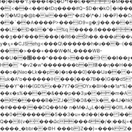
l�)�e��"r.y���4�q�D*f��E��)�M�
�{<��<��ŧl�ŧDq����#Q~$D�r�kO׀�˧���C|�����5Ɩ�l�F���2�o��X��qz�('.�?VV��G�i�F
�?]�M2g�@b�w��� ^�d2�\*�J l��P)��C
��`��A����P>���iD9=g�;ў��.���
��L�D�b�"�+%ɋ ����.6����
��ӡ��F���!���(�R6�zŜh��.���a��v/. �!��
y�ܟ+�CJSehg<���Q\������h�u��ؕ�-(��&�k�  #���熕 ��aN� ��k��l 𭙎6�S�KXX����j��T�əA[�i��|&$5�_��?
���>���+���W�N_����WɃ-
��U��׭���^����>����H��ǁ��ջ�YB������ct�q��U�Q��Jj�P�B��o�����ʱ��I.�@�
H�`*�v2�w"�������b�继��ƞ��H��?��;�}�<˾�J��
��o�jNәo�Lk��p�)�s���܏�{0�̕�Ua�� ���"g�7�T(ɕ��^��h�8G��R��6���P�� ��; �w@ph�\
uk�A"o������lH���[���7B��)G�̄�d5^
��Y"�H�(GD%x��7Y7�SOYx�8H�e�1a*
��x�s%��� �&���p��ܡ3� � �m�A��jku/�Gãb|�P�+���U���<G�/�XS�|
�K�����B�ZJ� 9�Ͽ&�k�_�4J�hk
�#����)��DQ��M� n�M�JڹL�l�/�0!!LA�@%�Z;aу;'�~�q8�D�� �2$R>#T�����R�%c�hE,""��� ��P�Jơ%j�X��-
��0�������5��3�u+�d��(��� ï��|ܛ���-��/������'�y�k���A��������N���$[h�
Q��6(v����ѽc���4�/�:��&j=
����_�bbr��©H ���b}Z��)=���kZ����!R4�t7[�