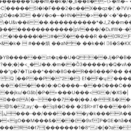
��������1u��m\��k�/�_6��8�~\>�m�~
g}O�a�3D ��V�o�~�HN��>��'<�"��p
\�U&v��ë��.����������*�J_Z��m��
���������������|pV���/�D˪#W�-�
���I�'J#�Ẍ́�����R ��{ƠR2F�� ����Hy��
.�m�ו�Ȍ3�����γ�Q�vA���/
̒Q |��P��P�"2�} Ef�F�ʮ:'���
%)����E���)�:�C����~
���0���C��*
0��d(Ȧ{�~���7;��j��J.�rE&�)�
lc
�<gO��M���&���(�9xf]P�GE�h
������1�8^J�[�לa� �p ����iE�x2��Sb�