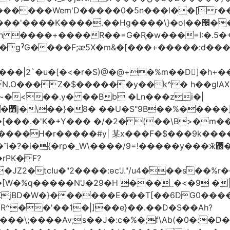
�Hg����\}�ol��׬��c 6��x%�_:�"��ĉg��!
 ����+����R��=G�R֪�w���=I:�.5�+B
�|2`�u�[�<�r�S)@�@+�%m��D]�h+�
.O���Z�$������y��k^� h��glAX
~�<��.y� ��Bb �Ln���zi�|
�O��
�� �/�2� (��\B>�m�� �ڹ^�tN��+-��������)���k
���H�r�����#y| 某x���F�$���9k��
�JZ2�tcIu�"2����:ɵc'J."/u4���s��
��[W�%q�����N'J�29�H ���_�<�9 �
��KjBD�W�}������Е���T[��6DG0��
p�R^��'��1�|]��e}��.��D�S��Ah?
�\;����Av;s��J�:c�%�;f\Αb(�0�:�D�