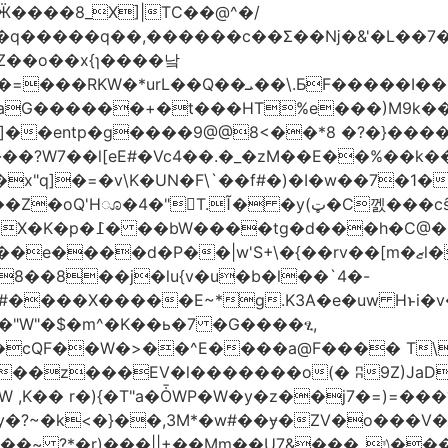
����8_X]|TC��@^�/
���q�����q��,������c��Ʃ��ǋ�&'�L��7
Z��o��x{ɿ����낰
���I��L:�E�?� َfS�X��T��a�z�����q��-
��]��entp�g����9@@8<��*8 �?�}��
h�C@��?ql�n�놖
|w'S+\�{��rv��[m�ޒl�7� ]�n0��:��YNm��4�?9�� |
8��8��j�lu{v�u�b�l��`4�-
Q#����X�����E~*g.K3A�e�uw Hͱi�
��cQF��W�>��^E����a@F���� T\
,K�� r�){�T"a�ȰWP�W�y�z��j7�=)=��
�y�?~�k<�}��,3M*�w#��ɏ�ZV�o���
Mm��Uݿ_���&7���oa��#��s���*&!