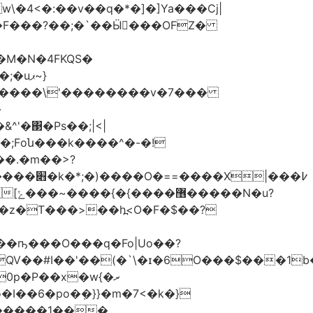
w\�4<�:��v��q�*�]�]Ya���Cj|
�M�N�4FKQS�
uޕ~}
'�΃�Ps��;|<|
k�;Fоն���k����^�-�!
��.�m��>?
|���߇
�QV��#I��'��(�`\�ɪ�6O���$���1
p�P��x�wރ�}