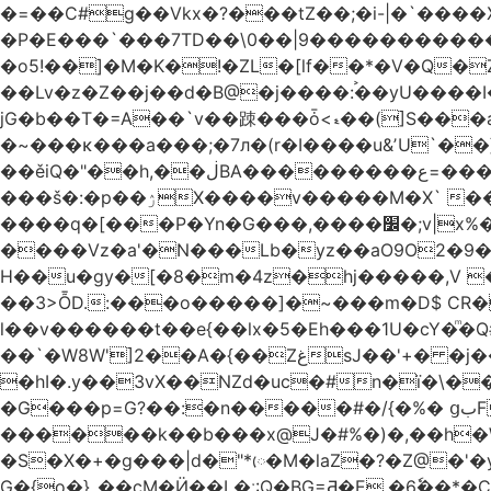
�=��C#g��Vkx�?���tZ��;�i-|�`����Ӝ
�P�E���`���7TD��\0��|9��������
�o5!��]�M�K�!�ZL�[lf��*�V�Q�
��Lv�z�Z��j��d�B@�j����:࠙��yU����I�=���RKW�*urL��Q��ܝ��\.ƂF��
jG�b��T�=A��`v��䟱���ȱ<ޑ��(]S���aG������+�t���HT%e���)M9k����P^ le��[Ip�ER�����-
�~���κ���a���;�7л�(r�I����u&ʼU`
��ěiQ�"��h,��ڶBA���������ع=�����?W7��l[eE#�Vc4��.�_�zΜ��E��%��k��%d�}�
���š�͏:�p��ۯX����v�����M�X` ��x"q]�=�v\K�UN�F\`��f#�)�I�w��7�1���tF~���+�u��!
����q�[���P�Yn�G���,����׼�;v|x%��Z�oQ'Hೂ�4�"𼗫T.Ĩ� �y(ټ�C껤���cŝ�b��aNMҝI-z�
����Vz�a'�N���Lb�yz��aO9O2�9�X�K�p�߁� ��bW����tg�d���
H��u�gy�[�8�m�4z�hj�����,V ��e����d�P��
��3>ȬD.:���o�����]�~���m�D$ CR�
l��v������t��e{��lx�5�Eh���1U�cY�ͫ�
��`�W8W']2��A�{��ZغsJ��'+� �j��"W"�$�m^�K��ь�7 �G����ፂ,
�hI�.y��3vX��NZd�uc�#n�ï�\
�G���p=G?��:�n�����#�/{�%� ցبF��z���EV�l�������o(� ʭ9Z)JaD(��?�����-d!��we�h) ާ5K�
������k��b���x@J�#%�)�,��h�W 
�S�X�+�g���|d�"*ᰨ�M�laZ�?�Z@�'
G�{o�}_��cM�Ӥ��L�ˑ:Q�BG=Ƌ�E,�6ٗ��*�C��~ ?*�r)���||+��