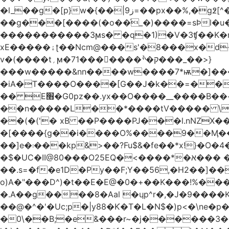
�l_��g�[p}w�{��|9ز=��px��%,�g߶[^������Wem'D�����0�5n���l��[r��|��.����/
��g���[����(�o��֬_�)����=sϷl�u���'����K����.�
�����������3ϻs� �q�1)�V�3ʧ��K�n
xE�����ۀʈ��Ncm@���s'�8���x�d�gˀG����F;ᴂ5X�m&�[���+�����:d���:�%��s
v�(����t؍ϻ�71�������ק�ׯ���_��>}
���w�����&nn����w����7*ѭ�]����
�iA�T����O����[G��J�k��=��N
�� E׫�
G0pz��.yx��O����__����B��
��n�����L��*����tV����� \�߻j�\��}�8� ��U�S"9B��%�����]�w�~�9} .��Wߧ��/ ,X.��� ./�o�
��(�('� xB ��P����PJ���l.nNZX��[���.�'K�+Y�
�[����{g��i����O%����9��Ӎ��
��]e�܃���kp&>��?Fu$&�fe��*x!}�O�4�־i�?�i�{�rp�_W\����/9=!�����y���ӂ΀�L���
�$�UC�II@80���O25EQ�<����*�א��� �rPK�F?
��.s=�f�e1D�Py��F;Y��56,�H2��]��
o)A�"���D^)�t��E�E@�0�+��K���!%�
�.A��g����8�Aal �ɥp^r�,�J�9��
��@�^�'�Uc;p�|y88�Ƙ�T�L�N$�)p<�\ne�
�0\��B;�e&���r~�j������3���