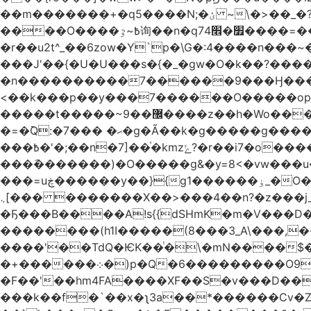
��m�������+�q5����N;�ؽ ~\�>��_�?xN�z���w=�ۿ���������_g�ۻ'w�����M�p��{�3��~���ק߻3�?
����O����߿~ٷ询��n�q7׿�׮4����=��$��Ѱ���Zw�����_]�>�o?��_�\�����ϧ�꿾{���ۓ���{྽׿��\�}
�r��u2t^_��6zow�Y`p�\G�:4����n���~�a������Շ�v��2$�ݫǝ�%�rz��p�V�W�������{������j����Mt��0��~�S�
���J'��{�U�U���s�{�_�܏gw�O�k��?�����n��sw �r���}x}
�n����������7������9���Ӈ����|
<��k���p��y���7������O�����op�I �����
�����t�����~9��޼����z��h�Wo���P�}v�����ǯ�~�(_����G{���>���p�<���~��}nxRo���K������{o޿��Eo\ĳ_���^�kl~k�>�w����_���~W�����ŧϿ��=��������/)����C����w���'~kz��C��?
�=�߫Q:�ޙ� ���7�g�Ã��k�g�����g����6?��������{�+���^ų�r��< _���R�=�����z�������-
���߿�'�;��n�7]��֫�kmzݺ?�r��i7�o�����^zh��>�_�'�o�ut��6�o_l���������{�U�P/
���݇�������)�O�����g&�y=8<�vw���u���~��˾�`��ڗ�/�~�N�<���
���=uڿ������y��}{g1������ۏ_�O���8�?���簿�ѷ>���o�n^I�f7���+3] z�o���o>7Nn?G�
܆[��� �������X��>���4��n?�z���j__}���]���\��8=� �M�Co��(B����a>BM�J[��R�[,
�Ҕ���B����A!s{{dSHmK�m�V���D
��������(h1I�����(8���3_A\���,�
����'��TdQ�ѤK��ͭ�\�mN����$
�+������܀�)p�Q�6���������O9⵬,N��e�M���*� 23+��]����#i�X�'���0�$��]��q��_���s
�F��'��hm4FA����XF��S�v���D�����y����N�
���k��f�`��x�ʅ3a��*������Cv�Z�