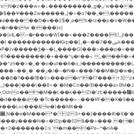
��n�j��xg�O�'���}}xܹ;l�Z��٧�Û���ۙ4����_�����������}
x&,�~�r߭��w�W[��+���Z����|I_ў�
������Ϗkp��]_�~��ڛ��7k�����q��
7��M�@�w�ݹon=>��?}
�;Odno���M��L��k��Z)�'zԷ�����᫧d
�d����a�:�Tc�����>-:���RF��X�S���
����Lvc���&w�)��MK��
=�tDp��{G&��+��� ��9�)ڗƖ������! *�ww����
+2�������Ξ:s`�m���Pʚ~ᔿ�riA�