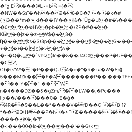
�"g EX���@L~=b ={�
�NW��Ssĭ��h��9�8�C�7i� �k�#
{G��*m�kl���]Y��[&�`Ůg�Ӹ�#�\��
�0*�֍HV�pb� �/ZP�#���
KӸ��jz��z-W$��3�
Ƞ���&s�$)3p��� ���(K��G��
+��)��|�>�w�
�~�Q�ݷء�`vhQiIe��&��J4OX���P�UF��'2V(꓇k��4�'c%
�0v\
O)�(s"A*� f�P���QUA�c�"�R�z#�W�5潞
5���MZk���F�A�������P��,���TF+
��� Y��""��W
n�4���Ǳ��&�gZm/��LW��,�Pc���
I[x��/������0�ˍE�ǵ�
4R��9��L��*����V�fD��C �B 1?
*��9Q(H#��P�h�>F 8��������
����X�,�宔
�<���00�!o������'��G\<