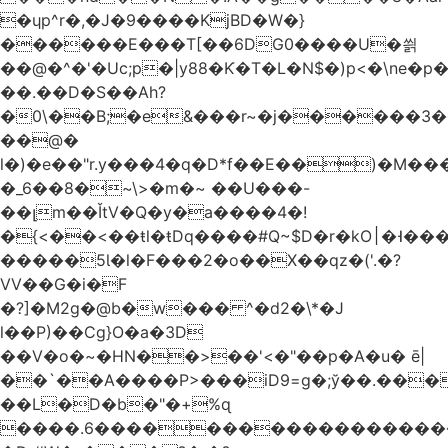
�ɥp^r�,�J�9����KjBD�W�}
������Е���T[��6DG0����U�씕
��@�^�'�Uc;p�|y88�Ƙ�T�L�N$�)p<�\ne�p
��.��D�S��Ah?
�0\��B;�e&���r~�j������3���
��@�
l�)�e��"r.y���4�q�D*f��E��)�M�
�_6��8�~\>�m�~ ��U���-
��լm��ǏtV�Q�y�a����4�!
�{<��<��ŧl�ŧDq����#Q~$D�r�kO׀�˧���C|
�����5Ɩ�l�F���2�o��X��qz�('.�?
VV��G�i�F
�?]�M2g�@b�w��� ^�d2�\*�J
l��P)��Cg}O�a�3D
��V�o�~�HN��>��'<�"��p�A�u� ē|
��`��A����P>���iD9=g�;ў��.���
��L�D�b�"�+%ɋ
����.6�������������������